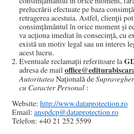
consimțământul în orice moment, fără 
prelucrării efectuate pe baza consimț
retragerea acestuia. Astfel, clienţii p
consimțământul în orice moment și ec
va acționa imediat în consecință, cu ex
există un motiv legal sau un interes l
acest lucru.
G
Eventuale reclamații referitoare la
office@editurabiscar
adresa de mail
Autoritatea
Națională de
Supravegher
cu Caracter Personal
:
Website:
http://www.dataprotection.ro
Email:
anspdcp@dataprotection.ro
Telefon: +40 21 252 5599