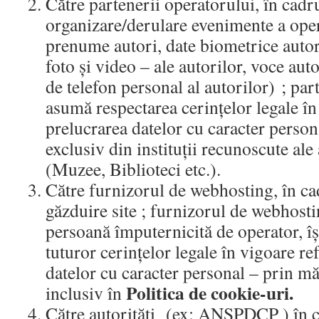
Către partenerii operatorului, în cadrul
organizare/derulare evenimente a ope
prenume autori, date biometrice autor
foto și video – ale autorilor, voce aut
de telefon personal al autorilor) ; par
asumă respectarea cerințelor legale în
prelucrarea datelor cu caracter person
exclusiv din instituții recunoscute ale
(Muzee, Biblioteci etc.).
Către furnizorul de webhosting, în cad
găzduire site ; furnizorul de webhostin
persoană împuternicită de operator, î
tuturor cerințelor legale în vigoare ref
datelor cu caracter personal – prin mă
Politica de cookie-uri.
inclusiv în
Către autorităţi (ex: ANSPDCP ) în ca