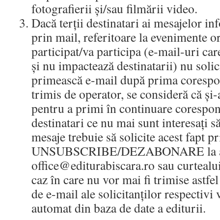
fotografierii și/sau filmării video.
Dacă terții destinatari ai mesajelor i
prin mail, referitoare la evenimente o
participat/va participa (e-mail-uri ca
și nu impactează destinatarii) nu solic
primească e-mail după prima coresp
trimis de operator, se consideră că și
pentru a primi în continuare corespon
destinatari ce nu mai sunt interesați s
mesaje trebuie să solicite acest fapt pr
UNSUBSCRIBE/DEZABONARE la a
office@editurabiscara.ro sau curtea
caz în care nu vor mai fi trimise astfel
de e-mail ale solicitanților respectivi 
automat din baza de date a editurii.