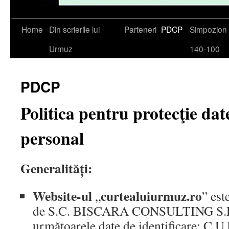
Skip
Home
Din scrierile lui
Parteneri
PDCP
Simpozio
to
Urmuz
140-100
content
PDCP
Politica pentru protecţie dat
personal
Generalități:
Website-ul
curtealuiurmuz.ro
„
”
est
de S.C. BISCARA CONSULTING S.R.
următoarele date de identificare: C.U