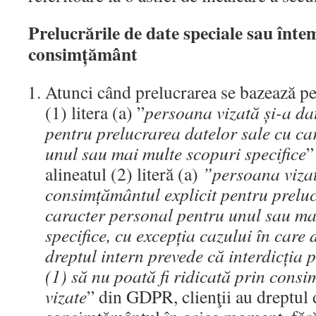
Prelucrările de date speciale sau înte
consimțământ
Atunci când prelucrarea se bazează pe 
(1) litera (a) ”
persoana vizată și-a d
pentru prelucrarea datelor sale cu ca
unul sau mai multe scopuri specifice
”
alineatul (2) literă (a)
”persoana vizat
consimțământul explicit pentru prelu
caracter personal pentru unul sau ma
specifice, cu excepția cazului în care
dreptul intern prevede că interdicția 
(1) să nu poată fi ridicată prin cons
vizate
” din GDPR, clienţii au dreptul 