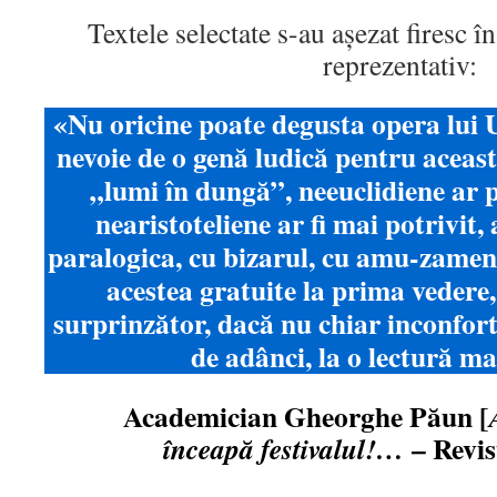
Textele selectate s-au așezat firesc î
reprezentativ:
«Nu oricine poate degusta opera lui 
nevoie de o genă ludică pentru aceast
„lumi în dungă”, neeuclidiene ar p
nearistoteliene ar fi mai potrivit
paralogica, cu bizarul, cu amu-zament
acestea gratuite la prima vedere,
surprinzător, dacă nu chiar inconfort
de adânci, la o lectură ma
Academician Gheorghe Păun [
– Rev
înceapă festivalul!…