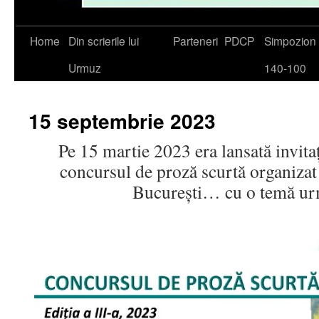
Skip
Home
Din scrierile lui
Parteneri
PDCP
Simpozio
to
Urmuz
140-100
content
15 septembrie 2023
Pe 15 martie 2023 era lansată invitaț
concursul de proză scurtă organizat
București… cu o temă ur