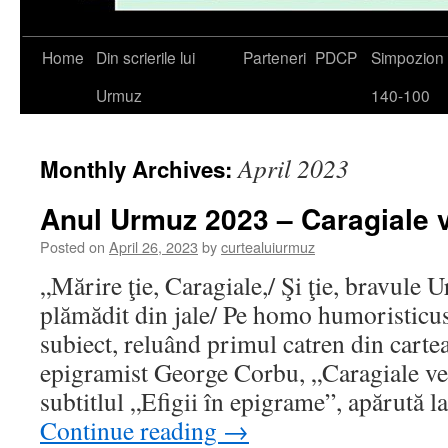
Skip
Home
Din scrierile lui
Parteneri
PDCP
Simpozio
to
Urmuz
140-100
content
April 2023
Monthly Archives:
Anul Urmuz 2023 – Caragiale
Posted on
April 26, 2023
by
curtealuiurmuz
„Mărire ţie, Caragiale,/ Şi ţie, bravule
plămădit din jale/ Pe homo humoristicus
subiect, reluând primul catren din carte
epigramist George Corbu, „Caragiale v
subtitlul „Efigii în epigrame”, apărută 
Continue reading
→