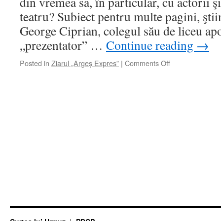
din vremea sa, în particular, cu actorii ş
teatru? Subiect pentru multe pagini, şti
George Ciprian, colegul său de liceu apo
„prezentator” …
Continue reading
→
on
Posted in
Ziarul „Argeș Expres”
|
Comments Off
Anul
Urmuz
2023
–
Urmuz
şi
teatrul