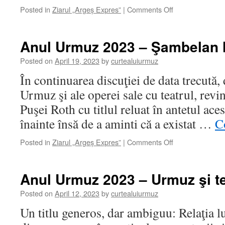
on
Posted in
Ziarul „Argeș Expres”
|
Comments Off
Anul
Urmuz
2023
Anul Urmuz 2023 – Şambelan l
–
Caragiale
Posted on
April 19, 2023
by
curtealuiurmuz
versus
În continuarea discuţiei de data trecută, 
Urmuz
Urmuz şi ale operei sale cu teatrul, revin
Puşei Roth cu titlul reluat în antetul ace
înainte însă de a aminti că a existat …
C
on
Posted in
Ziarul „Argeș Expres”
|
Comments Off
Anul
Urmuz
2023
Anul Urmuz 2023 – Urmuz şi te
–
Şambelan
Posted on
April 12, 2023
by
curtealuiurmuz
la
Un titlu generos, dar ambiguu: Relaţia l
viezuri