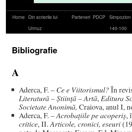
Skip
Home
Din scrierile lui
Parteneri
PDCP
Simpozio
to
Urmuz
140-100
content
Bibliografie
A
Aderca, F. –
Ce e Viitorismul?
În revi
Literatură – Știință – Artă
,
Editura S
Societate Anonimă,
Craiova, anul I, n
Aderca, F. –
Acrobațiile pe acoperiș
, 
critice
, II.
Articole, cronici, eseuri
(19