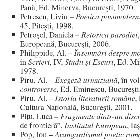
Pană, Ed. Minerva, Bucureşti, 1970.
Petrescu, Liviu –
Poetica postmodern
45, Pitești, 1998.
Petroşel, Daniela –
Retorica parodiei
Europeană, Bucureşti, 2006.
Philippide, Al. –
Însemnări despre m
în
Scrieri
, IV,
Studii și Eseuri
, Ed. Mi
1978.
Piru, Al. –
Exegeză urmuziană
, în vo
controverse
, Ed. Eminescu, Bucureşti
Piru, Al. –
Istoria literaturii române
,
Cultura Națională, Bucureşti, 2001.
Pițu, Luca –
Fragmente dintr-un disc
de frontieră”,
Institutul European
, Ia
Pop, Ion –
Avangardismul poetic rom