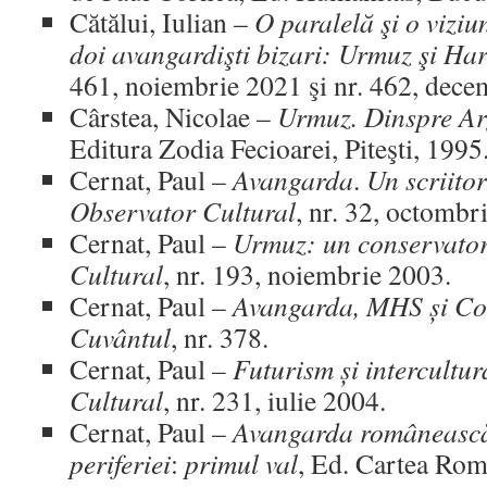
Cătălui, Iulian –
O paralelă şi o viziu
doi avangardişti bizari: Urmuz şi Ha
461, noiembrie 2021 şi nr. 462, dece
Cârstea, Nicolae –
Urmuz. Dinspre Ar
Editura Zodia Fecioarei, Piteşti, 1995
Cernat, Paul –
Avangarda
.
Un scriitor
Observator Cultural
, nr. 32, octombr
Cernat, Paul –
Urmuz: un conservator
Cultural
, nr. 193, noiembrie 2003.
Cernat, Paul –
Avangarda, MHS și Co
Cuvântul
, nr. 378.
Cernat, Paul
– Futurism și intercultur
Cultural
, nr. 231, iulie 2004.
Cernat, Paul –
Avangarda românească
periferiei
:
primul val
, Ed. Cartea Rom