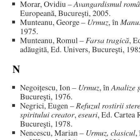
Morar, Ovidiu –
Avangardismul româ
Europeană, Bucureşti, 2005.
Munteanu, George –
Urmuz
, în
Manus
1975.
Munteanu, Romul –
Farsa tragică
, E
adăugită, Ed. Univers, Bucureşti, 198
N
Negoițescu, Ion –
Urmuz
, în
Analize ș
Bucureşti, 1976.
Negrici, Eugen –
Refuzul rostirii ster
spiritului creator
,
eseuri
, Ed. Cartea
Bucureşti, 1978.
Nencescu, Marian –
Urmuz, clasicul
,