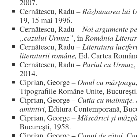
2007.
Cernătescu, Radu –
Răzbunarea lui 
19, 15 mai 1996.
Cernătescu, Radu –
Noi argumente pe
„cazului Urmuz”
, în
România Litera
Cernătescu, Radu
– Literatura lucifer
literaturii române,
Ed. Cartea Române
Cernătescu, Radu –
Pariul cu Urmuz
,
2014.
Ciprian, George –
Omul cu mârţoaga,
Tipografiile Române Unite, Bucureşti
Ciprian, George –
Cutia cu maimuţe. S
amintiri
, Editura Contemporană, Bucu
Ciprian, George –
Măscărici și mâzgă
Bucureşti, 1958.
Ciprian, George –
Capul de rățoi, Com