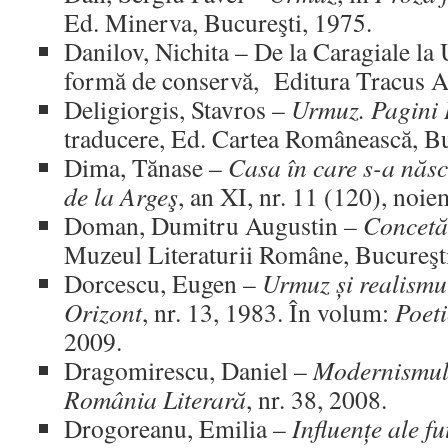
Ed. Minerva, Bucureşti, 1975.
Danilov, Nichita – De la Caragiale la 
formă de conservă, Editura Tracus Ar
Deligiorgis, Stavros –
Urmuz. Pagini 
traducere, Ed. Cartea Românească, Bu
Dima, Tănase –
Casa în care s-a năs
de la Argeş
, an XI, nr. 11 (120), noi
Doman, Dumitru Augustin
– Concetă
Muzeul Literaturii Române, Bucureşt
Dorcescu, Eugen –
Urmuz și realismu
Orizont
, nr. 13, 1983. În volum:
Poet
2009.
Dragomirescu, Daniel –
Modernismul
România Literară
, nr. 38, 2008.
Drogoreanu, Emilia –
Influențe ale fu