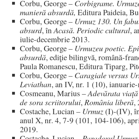
Corbu, George –
Corbigrame. Urmuze
manieră absurdă,
Editura Paideia, Bu
Corbu, George –
Urmuz 130. Un fabul
absurd
, în
Acasă. Periodic cultural
, a
iulie-decembrie 2013.
Corbu, George –
Urmuzeu poetic. Ep
absurdă
, ediţie bilingvă, română-fran
Paula Romanescu, Editura Tiparg, Pite
Corbu, George –
Caragiale versus U
Leviathan
, an IV, nr. 1 (10), ianuarie
Cosmeanu, Marius –
Adevărata viață 
de sora scriitorului
,
România liberă
,
Costache, Lucian –
Urmuz
(I)-(IV), î
anul X, nr. 4, 7-9 (101, 104-106), apr
2019.
Costache, Lucian –
Paradoxul Urmuz.