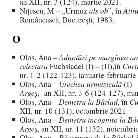
an XII, nr. 3 (124), martie 2021.
Nițescu, M – „Urmuz
als ob
”, în
Atitu
Românească, Bucureşti, 1983.
O
Olos, Ana –
Adnotări pe marginea noi
relectura
Fuchsiadei (I) – (II),în
Curte
nr. 1-2 (122-123), ianuarie-februarie
Olos, Ana –
Urechea urmuzicală
(I) 
Argeş
, an XII, nr. 3-6 (124-127), ma
Olos, Ana –
Demetru la Bârlad
, în
Cur
XII, nr. 10 (131), octombrie 2021.
Olos, Ana –
Demetru incognito la Bâ
Argeş
, an XII, nr. 11 (132), noiembri
Olos, Ana –
Răscrucea de la Bârlad,