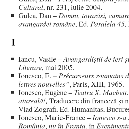
Cultural
, nr. 231, iulie 2004.
Gulea, Dan –
Domni, tovarăși, camar
avangardei române
, Ed
. Paralela 45,
I
Iancu, Vasile –
Avangardiștii de ieri ș
Literare
, mai 2005.
Ionesco, E. –
Précurseurs roumains d
lettres nouvelles”
, Paris, XIII, 1965.
Ionesco, Eugène –
Teatru X. Macbett
aiureală!,
Traducere din franceză și n
Vlad Zografi, Ed. Humanitas, Bucureş
Ionesco, Marie-France –
Ionesco s-a s
România
,
nu în Franța,
în
Evenimentu