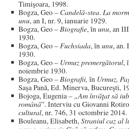
Timişoara, 1998.
Bogza, Geo –
Candelă-stea
.
La morm
unu
, an I, nr. 9, ianuarie 1929.
Bogza, Geo –
Biografie
, în
unu
, an II
1930.
Bogza, Geo –
Fuchsiada
, în
unu
, an.
1930.
Bogza, Geo –
Urmuz premergătorul
, 
noiembrie 1930.
Bogza, Geo –
Biografii,
în
Urmuz, Pag
Sașa Pană, Ed. Minerva, Bucureşti, 1
Bojoga, Eugenia –
„Am învăţat să iub
română
”. Interviu cu Giovanni Rotirot
cultural
, nr. 746, 31 octombrie 2014.
Bouleanu, Elisabeth,
Straniul caz al l