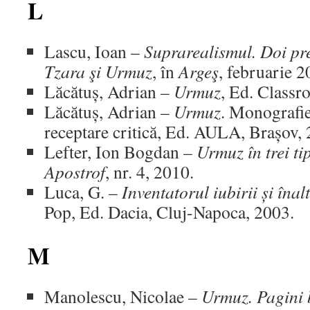
L
Lascu, Ioan –
Suprarealismul. Doi pr
Tzara şi Urmuz
, în
Argeş
, februarie 2
Lăcătuș, Adrian –
Urmuz
, Ed. Classr
Lăcătuș, Adrian –
Urmuz
. Monografie
receptare critică, Ed. AULA, Brașov,
Lefter, Ion Bogdan –
Urmuz în trei tip
Apostrof
, nr. 4, 2010.
Luca, G. –
Inventatorul iubirii și înalt
Pop, Ed. Dacia, Cluj-Napoca, 2003.
M
Manolescu, Nicolae –
Urmuz. Pagini 