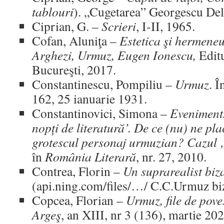
tablouri
). „Cugetarea” Georgescu Dela
Ciprian, G. –
Scrieri
, I-II, 1965.
Cofan, Aluniţa –
Estetica şi hermeneu
Arghezi, Urmuz, Eugen Ionescu,
Editu
Bucureşti, 2017.
Constantinescu, Pompiliu –
Urmuz
. Î
162, 25 ianuarie 1931.
Constantinovici, Simona –
Eveniment:
nopți de literatură’. De ce (nu) ne pla
grotescul personaj urmuzian?
Cazul 
în
România Literară
, nr. 27, 2010.
Contrea, Florin –
Un suprarealist bi
(api.ning.com/files/…/ C.C.Urmuz biz
Copcea, Florian –
Urmuz, file de pove
Argeş
, an XIII, nr 3 (136), martie 202