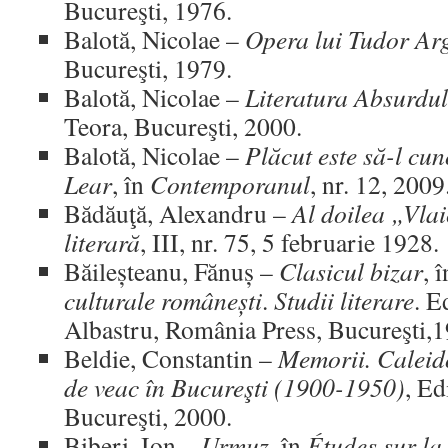
Bucureşti, 1976.
Balotă, Nicolae –
Opera lui Tudor Ar
Bucureşti, 1979.
Balotă, Nicolae –
Literatura Absurdul
Teora, Bucureşti, 2000.
Balotă, Nicolae –
Plăcut este să-l cu
Lear
, în
Contemporanul
, nr. 12, 2009
Bădăuţă, Alexandru –
Al doilea „Vla
literară
, III, nr. 75, 5 februarie 1928.
Băileșteanu, Fănuș –
Clasicul bizar
, 
culturale românești
.
Studii literare
. E
Albastru, România Press, Bucureşti,1
Beldie, Constantin –
Memorii. Caleid
de veac în Bucureşti (1900-1950)
, Ed
Bucureşti, 2000.
Biberi, Ion –
Urmuz
, în
Études sur la