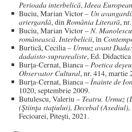
Perioada interbelică
,
Ideea Europea
Buciu, Marian Victor –
Un avangardi
ariergardă
, din
România Literară
, nr
Buciu, Marian Victor –
N. Manolescu
românească
.
Interbelicii
, în
Contemp
Burtică, Cecilia –
Urmuz avant Dada:
dadaisto-suprarealiste
, Ed. Didactic
Burța-Cernat, Bianca –
Poetica deșeur
Observator Cultural
, nr. 414, martie
Burța-Cernat, Bianca –
Înainte de Io
1020, septembrie 2009.
Butulescu, Valeriu –
Teatru. Urmuz (D
(Ştiinţa staţiului), Decebal (Asediul),
Fecioarei, Piteşti, 2021.