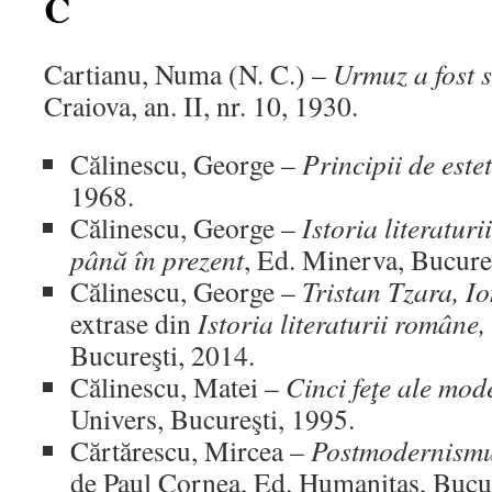
C
Cartianu, Numa (N. C.) –
Urmuz a fost s
Craiova, an. II, nr. 10, 1930.
Călinescu, George –
Principii de este
1968.
Călinescu, George –
Istoria literatur
până în prezent
, Ed. Minerva, Bucure
Călinescu, George –
Tristan Tzara, I
extrase din
Istoria literaturii române,
Bucureşti, 2014.
Călinescu, Matei –
Cinci feţe ale mode
Univers, Bucureşti, 1995.
Cărtărescu, Mircea –
Postmodernismu
de Paul Cornea, Ed. Humanitas, Bucur