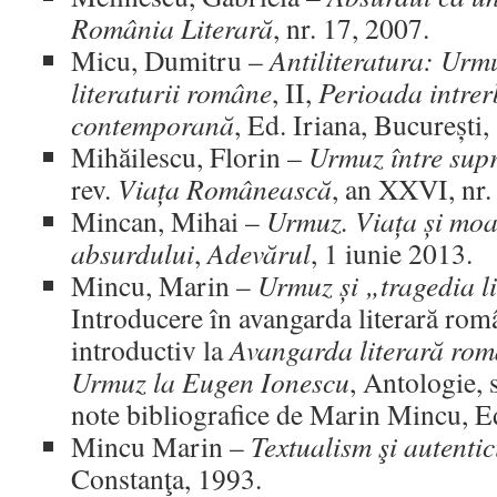
România Literară
, nr. 17, 2007.
Micu, Dumitru –
Antiliteratura: Urm
literaturii române
, II,
Perioada intrer
contemporană
, Ed. Iriana, București,
Mihăilescu, Florin –
Urmuz între supra
rev.
Viața Românească
, an XXVI, nr.
Mincan, Mihai –
Urmuz. Viața și moar
absurdului
,
Adevărul
, 1 iunie 2013.
Mincu, Marin –
Urmuz și „tragedia l
Introducere în avangarda literară rom
introductiv la
Avangarda literară ro
Urmuz la Eugen Ionescu
, Antologie, 
note bibliografice de Marin Mincu, E
Mincu Marin –
Textualism şi autentic
Constanţa, 1993.