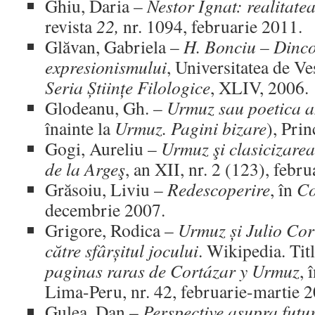
Ghiu, Daria –
Nestor Ignat: realitate
revista
22,
nr. 1094, februarie 2011.
Glăvan, Gabriela –
H. Bonciu – Dinco
expresionismului
, Universitatea de V
Seria Științe Filologice
, XLIV, 2006.
Glodeanu, Gh. –
Urmuz sau poetica an
înainte la
Urmuz. Pagini bizare
), Prin
Gogi, Aureliu –
Urmuz şi clasicizare
de la Argeş
, an XII, nr. 2 (123), febr
Grăsoiu, Liviu –
Redescoperire
, în
Co
decembrie 2007.
Grigore, Rodica –
Urmuz și Julio Co
către sfârșitul jocului
. Wikipedia. Tit
paginas raras de Cortázar y Urmuz
, 
Lima-Peru, nr. 42, februarie-martie 
Gulea, Dan –
Perspective asupra futu