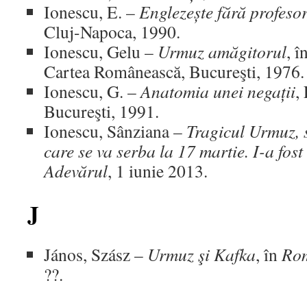
Ionescu, E. –
Englezește fără profesor
Cluj-Napoca, 1990.
Ionescu, Gelu –
Urmuz amăgitorul
, î
Cartea Românească, Bucureşti, 1976.
Ionescu, G. –
Anatomia unei negații
,
Bucureşti, 1991.
Ionescu, Sânziana –
Tragicul Urmuz, 
care se va serba la 17 martie. I-a fo
Adevărul
, 1 iunie 2013.
J
János, Szász –
Urmuz şi Kafka
, în
Rom
??.