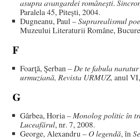
asupra avangardei românești
.
Sincron
Paralela 45, Pitești, 2004.
Dugneanu, Paul –
Suprarealismul poe
Muzeului Literaturii Române, Bucureş
F
Foarţă, Şerban –
De te fabula naratur
urmuziană, Revista URMUZ,
anul VI,
G
Gârbea, Horia –
Monolog politic în t
Luceafărul
, nr. 7, 2008.
George, Alexandru –
O legendă
, în
Se