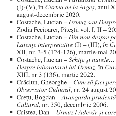
(I)-(V), în
Curtea de la Argeș
, anul X
august-decembrie 2020.
Costache, Lucian –
Urmuz sau Despr
Zodia Fecioarei, Piteşti, vol. I, II – 20
Costache, Lucian –
Din nou despre pe
Latenţe interpretative
(I) – (III),
în Cu
XII, nr. 3-5 (124-126), martie-mai 2
Costache, Lucian –
Schiţe şi nuvele… 
Despre laboratorul lui Urmuz
, în
Curt
XIII, nr 3 (136), martie 2022.
Crăciun, Gheorghe –
Cum să faci per
Observator Cultural
, nr. 24 august 2
Crețu, Bogdan –
Avangarda prudentă
Cultural
, nr. 350, decembrie 2006.
Cristea, Dan –
Urmuz
/
Adevăr și cor