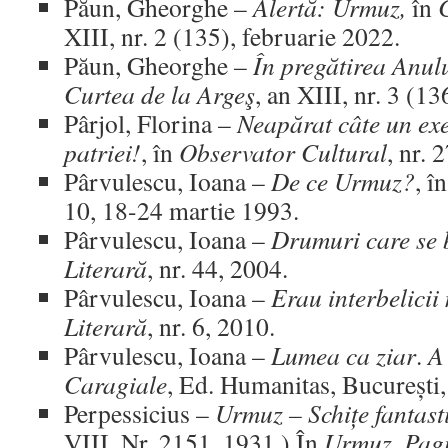
Păun, Gheorghe –
Alertă: Urmuz,
în
C
XIII, nr. 2 (135), februarie 2022.
Păun, Gheorghe –
În pregătirea Anu
Curtea de la Argeş
, an XIII, nr. 3 (1
Pârjol, Florina –
Neapărat câte un exe
patriei!
, în
Observator Cultural
, nr. 
Pârvulescu, Ioana –
De ce Urmuz?
, î
10, 18-24 martie 1993.
Pârvulescu, Ioana –
Drumuri care se 
Literară
, nr. 44, 2004.
Pârvulescu, Ioana –
Erau interbelicii
Literară
, nr. 6, 2010.
Pârvulescu, Ioana –
Lumea ca ziar
.
A
Caragiale
, Ed. Humanitas, București,
Perpessicius –
Urmuz – Schițe fantast
VIII, Nr. 2151, 1931.) În
Urmuz.
Pagi