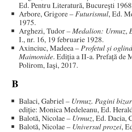
Ed. Pentru Literatură, Bucureşti 1968
Arbore, Grigore –
Futurismul
, Ed. M
1975.
Arghezi, Tudor
– Medalion: Urmuz
,
I., nr. 16, 19 februarie 1928.
Axinciuc, Madeea –
Profetul și ogli
Maimonide
. Ediția a II-a. Prefață de
Polirom, Iaşi, 2017.
B
Balaci, Gabriel –
Urmuz. Pagini bizar
ediție: Monica Medeleanu, Ed. Herald
Balotă, Nicolae –
Urmuz
, Ed. Dacia,
Balotă, Nicolae –
Universul prozei
, E