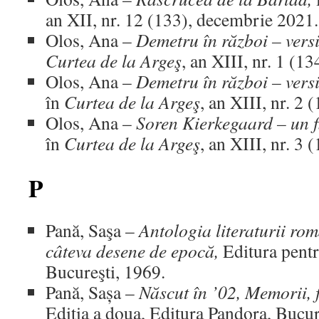
an XII, nr. 12 (133), decembrie 2021.
Olos, Ana –
Demetru în război – vers
Curtea de la Argeş
, an XIII, nr. 1 (1
Olos, Ana –
Demetru în război – vers
în
Curtea de la Argeş
, an XIII, nr. 2 
Olos, Ana –
Soren Kierkegaard – un f
în
Curtea de la Argeş
, an XIII, nr. 3 
P
Pană, Saşa –
Antologia literaturii ro
câteva desene de epocă,
Editura pentr
Bucureşti, 1969.
Pană, Sașa –
Născut în ’02, Memorii, f
Ediţia a doua, Editura Pandora, Bucur