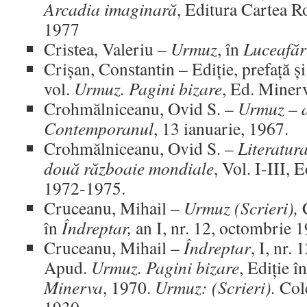
Arcadia imaginară
, Editura Cartea R
1977
Cristea, Valeriu –
Urmuz
, în
Luceafăr
Crișan, Constantin – Ediție, prefață și
vol.
Urmuz. Pagini bizare
, Ed. Minerv
Crohmălniceanu, Ovid S. –
Urmuz – 
Contemporanul
, 13 ianuarie, 1967.
Crohmălniceanu, Ovid S. –
Literatur
două războaie mondiale
, Vol. I-III,
1972-1975.
Cruceanu, Mihail –
Urmuz (Scrieri),
C
în
Îndreptar,
an I, nr. 12, octombrie 
Cruceanu, Mihail –
Îndreptar
, I, nr.
Apud.
Urmuz. Pagini bizare
, Ediție î
Minerva
, 1970.
Urmuz: (Scrieri).
Cole