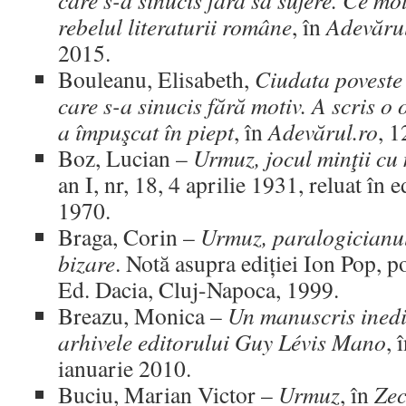
care s-a sinucis fără să sufere. Ce mo
rebelul literaturii române
, în
Adevărul
2015.
Bouleanu, Elisabeth,
Ciudata poveste 
care s-a sinucis fără motiv. A scris o 
a împuşcat în piept
, în
Adevărul.ro
, 1
Boz, Lucian –
Urmuz, jocul minţii cu
an I, nr, 18, 4 aprilie 1931, reluat în 
1970.
Braga, Corin –
Urmuz, paralogicianu
bizare
. Notă asupra ediției Ion Pop, p
Ed. Dacia, Cluj-Napoca, 1999.
Breazu, Monica –
Un manuscris inedi
arhivele editorului Guy Lévis Mano
, 
ianuarie 2010.
Buciu, Marian Victor –
Urmuz
, în
Zec