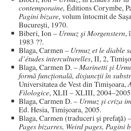
contemporaine,
Éditions Corymbe, Par
Pagini bizare
, volum întocmit de Saș
Bucureşti, 1970.
Biberi, Ion –
Urmuz şi Morgenstern
, 
1983 ??.
Blaga, Carmen –
Urmuz et le diable s
d’études interculturelles
, II, 2, Timiş
Blaga, Carmen D. –
Marinetti și Urmu
formă funcțională, disjuncții în subst
Universitatea de Vest din Timișoara,
A
Filologice
, XLII – XLIII, 2004–2005
Blaga, Carmen D. –
Urmuz și criza i
Ed. Hesia, Timișoara, 2005.
Blaga, Carmen (traduceri şi prefaţă) 
Pages bizarres, Weird pages, Pagini b