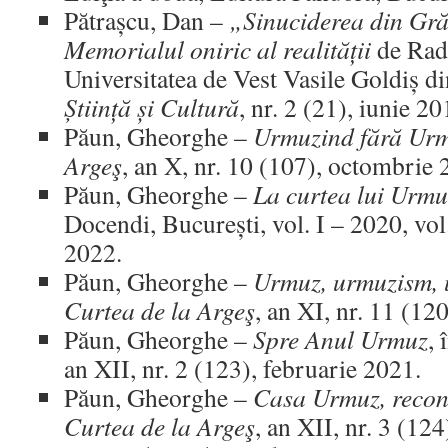
Pătrașcu, Dan –
„Sinuciderea din Gr
Memorialul oniric al realității
de Radu
Universitatea de Vest Vasile Goldiș d
Știință și Cultură
, nr. 2 (21), iunie 20
Păun, Gheorghe –
Urmuzind fără Ur
Argeş
, an X, nr. 10 (107), octombrie 
Păun, Gheorghe –
La curtea lui Urmu
Docendi, București, vol. I – 2020, vol.
2022.
Păun, Gheorghe –
Urmuz, urmuzism, 
Curtea de la Argeş
, an XI, nr. 11 (12
Păun, Gheorghe –
Spre Anul Urmuz
, 
an XII, nr. 2 (123), februarie 2021.
Păun, Gheorghe –
Casa Urmuz, recons
Curtea de la Argeş
, an XII, nr. 3 (12