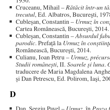
1930.
Cruceanu, Mihail –
Rătăcit într-un tâ
trecutul
, Ed. Albatros, Bucureşti, 197
Cubleșan, Constantin –
Urmuz în conșt
Cartea Românească, Bucureşti, 2014.
Cubleșan, Constantin –
Absurdul fabu
parodic
. Prefață la
Urmuz în conștiinţa
Românească, Bucureşti, 2014.
Culianu, Ioan Petru –
Urmuz, précurs
Studii românești
, II.
Soarele și luna
.
O
traducere de Maria Magdalena Anghe
și Dan Petrescu, Ed. Polirom, Iaşi, 20
D
Dan, Sergiu Pavel –
Urmuz
, în
Proza 