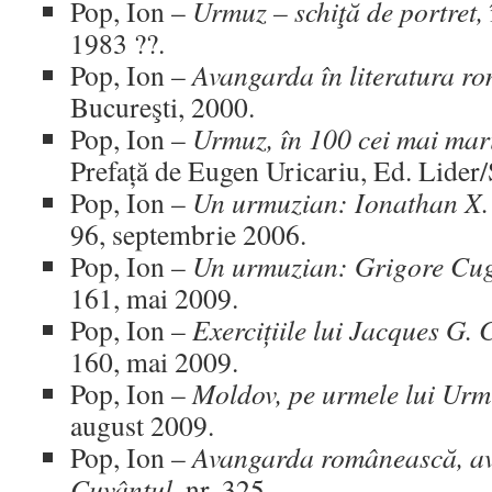
Pop, Ion –
Urmuz – schiţă de portret,
1983 ??.
Pop, Ion –
Avangarda în literatura r
Bucureşti, 2000.
Pop, Ion –
Urmuz, în 100 cei mai mari
Prefață de Eugen Uricariu, Ed. Lider/
Pop, Ion –
Un urmuzian: Ionathan X.
96, septembrie 2006.
Pop, Ion –
Un urmuzian: Grigore Cug
161, mai 2009.
Pop, Ion –
Exercițiile lui Jacques G. 
160, mai 2009.
Pop, Ion –
Moldov, pe urmele lui Ur
august 2009.
Pop, Ion –
Avangarda românească, a
Cuvântul
, nr. 325.