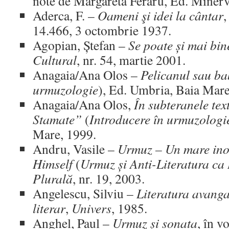
note de Margareta Feraru, Ed. Minerv
Aderca, F. –
Oameni şi idei la cântar
,
14.466, 3 octombrie 1937.
Agopian, Ștefan –
Se poate și mai bin
Cultural
, nr. 54, martie 2001.
Anagaia/Ana Olos –
Pelicanul sau ba
urmuzologie
), Ed. Umbria, Baia Mar
Anagaia/Ana Olos,
În subteranele tex
Stamate”
(
Introducere în urmuzologie
Mare, 1999.
Andru, Vasile –
Urmuz – Un mare ino
Himself
(
Urmuz și Anti-Literatura ca
Plurală
, nr. 19, 2003.
Angelescu, Silviu –
Literatura avanga
literar
,
Univers
, 1985.
Anghel, Paul –
Urmuz și sonata
, în v