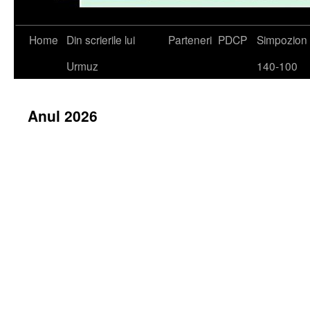
Skip
Home
Din scrierile lui
Parteneri
PDCP
Simpozio
to
Urmuz
140-100
content
Anul 2026