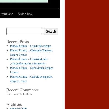
rmuziana
Video box
Search
Recent Posts
Planeta Urmuz – Urmuz de colecţie
Planeta Urmuz – Gheorghe Tomozei
despre Urmuz
Planeta Urmuz – Urmuzind prin
„Geografia literară a României”
Planeta Urmuz – Mira Simian despre
Urmuz
Planeta Urmuz – Caietele avangardei,
despre Urmuz
Recent Comments
No comments to show.
Archives
February 2026