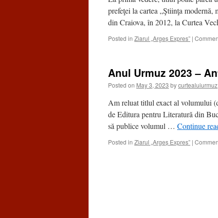
prefeţei la cartea „Ştiinţa modernă, 
din Craiova, în 2012, la Curtea V
Posted in
Ziarul „Argeș Expres”
|
Comment
Anul Urmuz 2023 – Ant
Posted on
May 3, 2023
by
curtealuiurmuz
Am reluat titlul exact al volumului 
de Editura pentru Literatură din Bu
să publice volumul …
Continue re
Posted in
Ziarul „Argeș Expres”
|
Comment