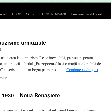
teneri
PDCP
Simpozion URMUZ 140-100
Urmuzeu biobibliografic
U
suzisme urmuziste
uz
trimiterea la „urmuzisme” este inevitabilă, provocare pentru
utor, chiar dacă subtitlul „Prozopoeme” lasă o marjă confortabilă de
an” al scrisului, cu un bogat palmares de …
Continue reading
→
on
s Off
Anul
Urmuz
2023
-1930 – Noua Renaştere
–
Ursuzisme
uz
urmuziste
şor exagerat şi aşa mi s-a părut şi mie când l-am citit, în fruntea