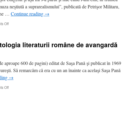
muza neştiută a suprarealismului”, publicată de Petrişor Militaru,
eche …
Continue reading
→
on
s Off
Anul
Urmuz
2023
ologia literaturii române de avangardă
1900-
1930
–
Noua
(de aproape 600 de pagini) editat de Saşa Pană şi publicat în 1969
Renaştere
cureşti. Să remarcăm că era cu un an înainte ca acelaşi Saşa Pană
ading
→
on
s Off
Anul
Urmuz
2023
–
Antologia
literaturii
române
de