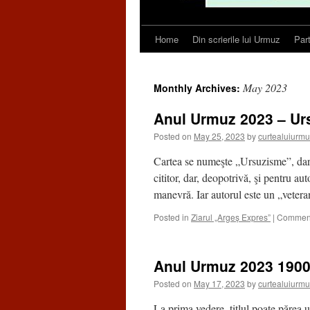
Home
Din scrierile lui Urmuz
Par
Skip
to
May 2023
Monthly Archives:
content
Anul Urmuz 2023 – Ur
Posted on
May 25, 2023
by
curtealuiurm
Cartea se numeşte „Ursuzisme”, dar 
cititor, dar, deopotrivă, şi pentru a
manevră. Iar autorul este un „veter
Posted in
Ziarul „Argeș Expres”
|
Comment
Anul Urmuz 2023 1900
Posted on
May 17, 2023
by
curtealuiurm
La prima vedere, titlul poate părea u