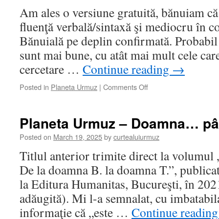
despre
Am ales o versiune gratuită, bănuiam că
Urmuz
fluenţă verbală/sintaxă şi mediocru în c
Bănuială pe deplin confirmată. Probabil 
sunt mai bune, cu atât mai mult cele care
cercetare …
Continue reading
→
on
Posted in
Planeta Urmuz
|
Comments Off
Planeta
Urmuz
–
Planeta Urmuz – Doamna… pâ
Despre
Urmuz,
Posted on
March 19, 2025
by
curtealuiurmuz
cu
Titlul anterior trimite direct la volumu
ChatGPT
De la doamna B. la doamna T.”, publica
la Editura Humanitas, Bucureşti, în 2021
adăugită). Mi l-a semnalat, cu imbatabila
informaţie că „este …
Continue readin