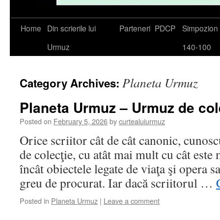
Skip
Home
Din scrierile lui
Parteneri
PDCP
Simpozio
to
Urmuz
140-100
content
Planeta Urmuz
Category Archives:
Planeta Urmuz – Urmuz de col
Posted on
February 5, 2026
by
curtealuiurmuz
Orice scriitor cât de cât canonic, cunosc
de colecţie, cu atât mai mult cu cât este
încât obiectele legate de viaţa şi opera s
greu de procurat. Iar dacă scriitorul …
Posted in
Planeta Urmuz
|
Leave a comment