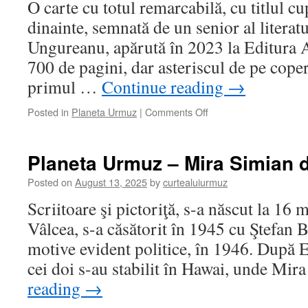
O carte cu totul remarcabilă, cu titlul cu
dinainte, semnată de un senior al litera
Ungureanu, apărută în 2023 la Editura
700 de pagini, dar asteriscul de pe coper
primul …
Continue reading
→
on
Posted in
Planeta Urmuz
|
Comments Off
Planeta
Urmuz
–
Planeta Urmuz – Mira Simian
Urmuzind
prin
Posted on
August 13, 2025
by
curtealuiurmuz
„Geografia
Scriitoare şi pictoriţă, s-a născut la 1
literară
a
Vâlcea, s-a căsătorit în 1945 cu Ştefan B
României”
motive evident politice, în 1946. După E
cei doi s-au stabilit în Hawai, unde Mi
reading
→