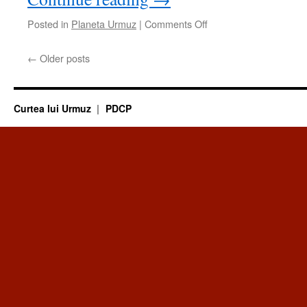
on
Posted in
Planeta Urmuz
|
Comments Off
Planeta
Urmuz
←
Older posts
–
Două
referiri
la
Curtea lui Urmuz
PDCP
Urmuz