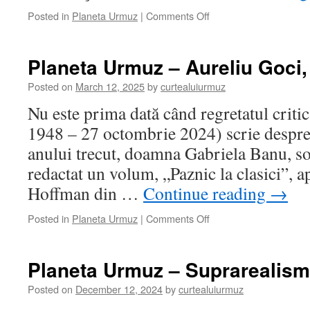
on
Posted in
Planeta Urmuz
|
Comments Off
Planeta
Urmuz
–
Planeta Urmuz – Aureliu Goci
Doamna…
pâlnie…
Posted on
March 12, 2025
by
curtealuiurmuz
Nu este prima dată când regretatul criti
1948 – 27 octombrie 2024) scrie despre
anului trecut, doamna Gabriela Banu, soţi
redactat un volum, „Paznic la clasici”, a
Hoffman din …
Continue reading
→
on
Posted in
Planeta Urmuz
|
Comments Off
Planeta
Urmuz
–
Planeta Urmuz – Suprarealism
Aureliu
Goci,
Posted on
December 12, 2024
by
curtealuiurmuz
spre