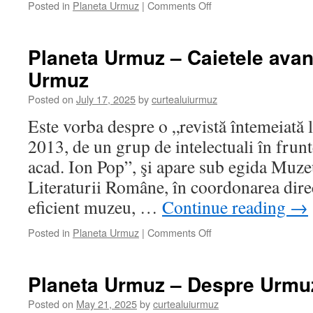
on
Posted in
Planeta Urmuz
|
Comments Off
Planeta
Urmuz
–
Planeta Urmuz – Caietele avan
Mira
Urmuz
Simian
despre
Posted on
July 17, 2025
by
curtealuiurmuz
Urmuz
Este vorba despre o „revistă întemeiată 
2013, de un grup de intelectuali în frunt
acad. Ion Pop”, şi apare sub egida Muze
Literaturii Române, în coordonarea dire
eficient muzeu, …
Continue reading
→
on
Posted in
Planeta Urmuz
|
Comments Off
Planeta
Urmuz
–
Planeta Urmuz – Despre Urmu
Caietele
avangardei,
Posted on
May 21, 2025
by
curtealuiurmuz