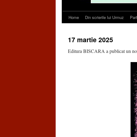
Home
Din scrierile lui Urmuz
Par
Skip
to
17 martie 2025
content
Editura BISCARA a publicat un nou