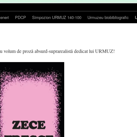
teneri
PDCP
Simpozion URMUZ 140-100
Urmuzeu biobibliografic
U
 volum de proză absurd-suprarealistă dedicat lui URMUZ!