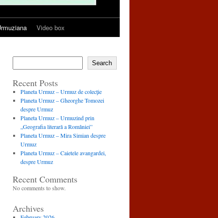
rmuziana
Video box
Search
Recent Posts
Planeta Urmuz – Urmuz de colecţie
Planeta Urmuz – Gheorghe Tomozei
despre Urmuz
Planeta Urmuz – Urmuzind prin
„Geografia literară a României”
Planeta Urmuz – Mira Simian despre
Urmuz
Planeta Urmuz – Caietele avangardei,
despre Urmuz
Recent Comments
No comments to show.
Archives
February 2026