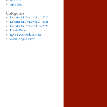
July 2022
April 2022
Categories
La curtea lui Urmuz vol. 1 – 2020
La curtea lui Urmuz vol. 2 – 2021
La curtea lui Urmuz vol. 3 – 2022
Planeta Urmuz
Revista „Curtea de la Argeș”
Ziarul „Argeș Expres”