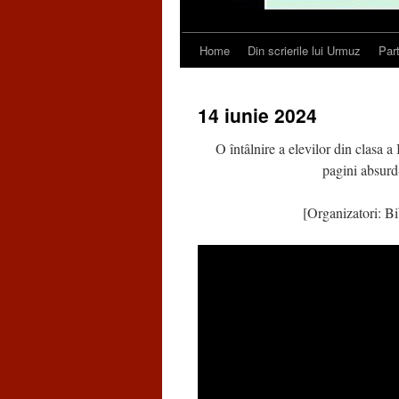
Home
Din scrierile lui Urmuz
Par
Skip
to
14 iunie 2024
content
O întâlnire a elevilor din cla
pagini absurd
[Organizatori: Bi