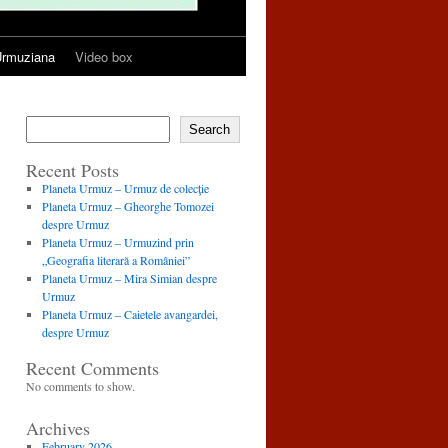
rmuziana
Video box
Search
Recent Posts
Planeta Urmuz – Urmuz de colecţie
Planeta Urmuz – Gheorghe Tomozei
despre Urmuz
Planeta Urmuz – Urmuzind prin
„Geografia literară a României”
Planeta Urmuz – Mira Simian despre
Urmuz
Planeta Urmuz – Caietele avangardei,
despre Urmuz
Recent Comments
No comments to show.
Archives
February 2026