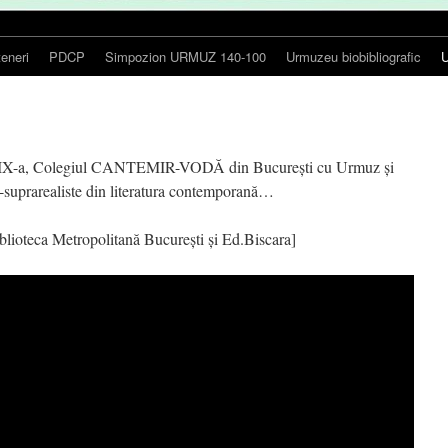
teneri
PDCP
Simpozion URMUZ 140-100
Urmuzeu biobibliografic
U
sa a IX-a, Colegiul CANTEMIR-VODĂ din București cu Urmuz și
-suprarealiste din literatura contemporană…
blioteca Metropolitană București și Ed.Biscara]