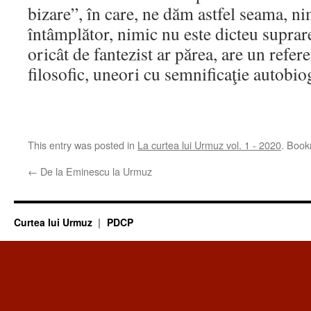
bizare”, în care, ne dăm astfel seama, ni
întâmplător, nimic nu este dicteu suprarea
oricât de fantezist ar părea, are un referen
filosofic, uneori cu semnificaţie autobio
This entry was posted in
La curtea lui Urmuz vol. 1 - 2020
. Boo
←
De la Eminescu la Urmuz
Curtea lui Urmuz
PDCP