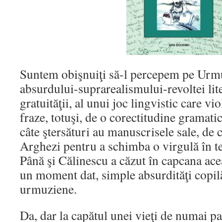
Suntem obişnuiţi să-l percepem pe Urmu
absurdului-suprarealismului-revoltei lite
gratuităţii, al unui joc lingvistic care v
fraze, totuşi, de o corectitudine gramatic
câte ştersături au manuscrisele sale, de câ
Arghezi pentru a schimba o virgulă în tex
Până şi Călinescu a căzut în capcana ace
un moment dat, simple absurdităţi copilă
urmuziene.
Da, dar la capătul unei vieţi de numai p