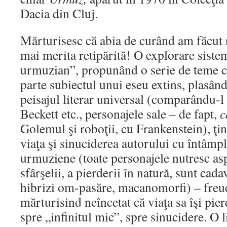
Dacia din Cluj.
Mărturisesc că abia de curând am făcut r
mai merita retipărită! O explorare siste
urmuzian”, propunând o serie de teme car
parte subiectul unui eseu extins, plasân
peisajul literar universal (comparându-l
Beckett etc., personajele sale – de fapt,
c
Golemul şi roboţii, cu Frankenstein), ţ
viaţa şi sinuciderea autorului cu întâmpl
urmuziene (toate personajele nutresc aspi
sfârşelii, a pierderii în natură, sunt cada
hibrizi om-pasăre, macanomorfi) – fre
mărturisind neîncetat că viaţa sa îşi pier
spre „infinitul mic”, spre sinucidere. O l