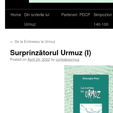
Skip
Home
Din scrierile lui
Parteneri
PDCP
Simpozio
to
Urmuz
140-100
content
←
De la Eminescu la Urmuz
Surprinzătorul Urmuz (I)
Posted on
April 24, 2022
by
curtealuiurmuz