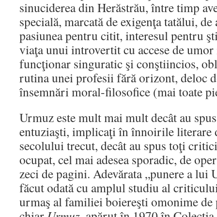
sinuciderea din Herăstrău, între timp av
specială, marcată de exigenţa tatălui, de
pasiunea pentru citit, interesul pentru şt
viaţa unui introvertit cu accese de umor 
funcţionar singuratic şi conştiincios, obl
rutina unei profesii fără orizont, deloc 
însemnări moral-filosofice (mai toate pi
Urmuz este mult mai mult decât au spus 
entuziaşti, implicaţi în înnoirile literare
secolului trecut, decât au spus toţi critici
ocupat, cel mai adesea sporadic, de ope
zeci de pagini. Adevărata „punere a lui 
făcut odată cu amplul studiu al criticulu
urmaş al familiei boiereşti omonime de p
chiar
Urmuz,
apărut în 1970 în Colecţia 