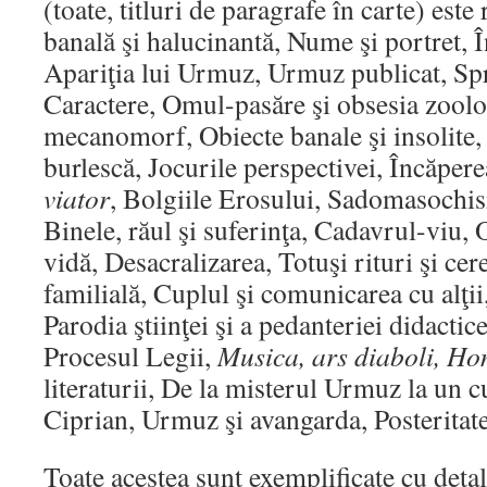
(toate, titluri de paragrafe în carte) este
banală şi halucinantă, Nume şi portret, Î
Apariţia lui Urmuz, Urmuz publicat, Spr
Caractere, Omul-pasăre şi obsesia zool
mecanomorf, Obiecte banale şi insolite
burlescă, Jocurile perspectivei, Încăpere
viator
, Bolgiile Erosului, Sadomasochis
Binele, răul şi suferinţa, Cadavrul-viu,
vidă, Desacralizarea, Totuşi rituri şi c
familială, Cuplul şi comunicarea cu alţii,
Parodia ştiinţei şi a pedanteriei didactic
Procesul Legii,
Musica, ars diaboli, H
literaturii, De la misterul Urmuz la un 
Ciprian, Urmuz şi avangarda, Posteritate
Toate acestea sunt exemplificate cu detal