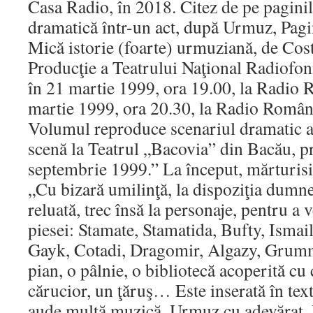
Casa Radio, în 2018. Citez de pe paginil
dramatică într-un act, după Urmuz, Pagi
Mică istorie (foarte) urmuziană, de Cos
Producţie a Teatrului Naţional Radiofon
în 21 martie 1999, ora 19.00, la Radio 
martie 1999, ora 20.30, la Radio România
Volumul reproduce scenariul dramatic al
scenă la Teatrul „Bacovia” din Bacău, p
septembrie 1999.” La început, mărturisir
„Cu bizară umilinţă, la dispoziţia dumn
reluată, trec însă la personaje, pentru a
piesei: Stamate, Stamatida, Bufty, Ismai
Gayk, Cotadi, Dragomir, Algazy, Grumm
pian, o pâlnie, o bibliotecă acoperită cu
cărucior, un ţăruş… Este inserată în tex
aude multă muzică. Urmuz cu adevărat. U