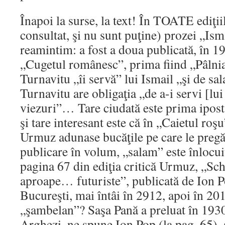
Înapoi la surse, la text! În TOATE ediţii
consultat, şi nu sunt puţine) prozei „Ism
reamintim: a fost a doua publicată, în 1
„Cugetul românesc”, prima fiind „Pâlnia
Turnavitu „îi servă” lui Ismail „şi de sal
Turnavitu are obligaţia „de a-i servi [lu
viezuri”… Tare ciudată este prima ipost
şi tare interesant este că în „Caietul roş
Urmuz adunase bucăţile pe care le pregă
publicare în volum, „salam” este înlocu
pagina 67 din ediţia critică Urmuz, „Sch
aproape… futuriste”, publicată de Ion P
Bucureşti, mai întâi în 2912, apoi în 20
„şambelan”? Saşa Pană a preluat în 1930 
Arghezi, ne spune Ion Pop (la pag. 65), 