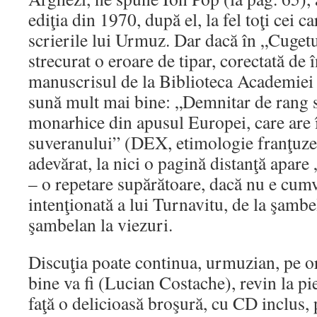
ediţia din 1970, după el, la fel toţi cei 
scrierile lui Urmuz. Dar dacă în „Cuget
strecurat o eroare de tipar, corectată de
manuscrisul de la Biblioteca Academi
sună mult mai bine: „Demnitar de rang s
monarhice din apusul Europei, care are 
suveranului” (DEX, etimologie franţuze
adevărat, la nici o pagină distanţă apare
– o repetare supărătoare, dacă nu e cum
intenţionată a lui Turnavitu, de la şambe
şambelan la viezuri.
Discuţia poate continua, urmuzian, pe o
bine va fi (Lucian Costache), revin la p
faţă o delicioasă broşură, cu CD inclus,