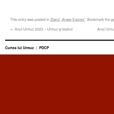
This entry was posted in
Ziarul „Argeș Expres”
. Bookmark the
p
←
Anul Urmuz 2023 – Urmuz şi teatrul
Anul Urmu
Curtea lui Urmuz
PDCP